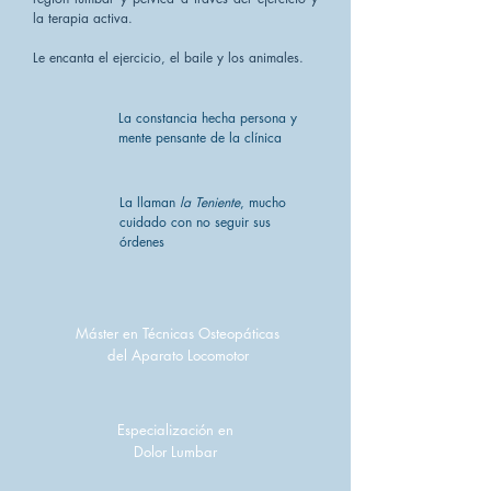
la terapia activa.
Le encanta el ejercicio, el baile y los animales.
La constancia hecha persona y
mente pensante de la clínica
La llaman
la Teniente
, mucho
cuidado con no seguir sus
órdenes
Máster en Técnicas Osteopáticas
del Aparato Locomotor
Especialización en
Dolor Lumbar