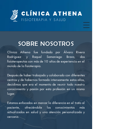
CLÍNICA
A
THENA
FISIOTERAPIA Y SALUD
SOBRE NOSOTROS
Clínica Athena fue fundada por Álvaro Rivera
Rodríguez y Raquel Samaniego Bravo, dos
fisioterapeutas con más de 10 años de experiencia en el
mundo de la fisioterapia.
Después de haber trabajado y colaborado con diferentes
centros y de habernos formado intensamente estos años,
decidimos que era el momento de reunir todo nuestro
conocimiento y pasión por esta profesión en un mismo
lugar.
Estamos enfocados en marcar la diferencia en el trato al
paciente, ofreciéndole los conocimientos más
actualizados en salud y una atención personalizada y
cercana.